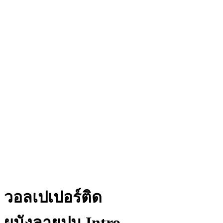
วอลเปเปอร์ติด
ผนังลายปูน Intro