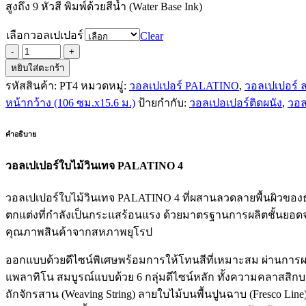
สูงถึง 9 หัวสี พิมพ์ด้วยสีน้ำ (Water Base Ink)
เลือกวอลเปเปอร์
Clear
หยิบใส่ตะกร้า
รหัสสินค้า:
PT4
หมวดหมู่:
วอลเปเปอร์ PALATINO
,
วอลเปเปอร์
หน้ากว้าง (106 ซม.x15.6 ม.)
ป้ายกำกับ:
วอลเปอเปอร์ติดผนัง
,
วอล
คำอธิบาย
วอลเปเปอร์ใบไม้วินเทจ PALATINO 4
วอลเปเปอร์ใบไม้วินเทจ PALATINO 4 ที่ผสานลวดลายพื้นผิวของ
ตกแต่งที่กำลังเป็นกระแสร้อนแรง ด้วยมาตรฐานการผลิตชั้นยอด
คุณภาพสินค้าจากสหภาพยุโรป
ออกแบบด้วยดีไซน์พิเศษพร้อมการให้โทนสีที่เหมาะสม ผ่านการผลิ
แพลาทิโน สมบูรณ์แบบด้วย 6 กลุ่มดีไซน์หลัก ทั้งความคลาสสิกบนพ
ถักจักรสาน (Weaving String) ลายใบไม้บนพื้นปูนฉาบ (Fresco Lin