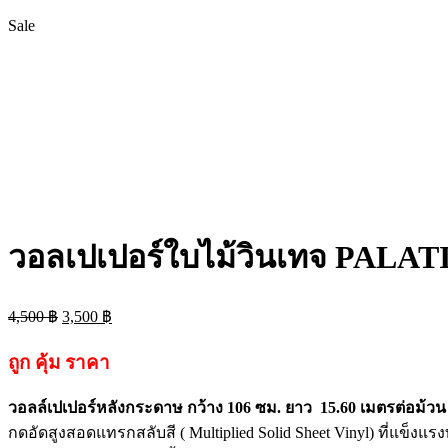
Sale
วอลเปเปอร์ใบไม้วินเทจ PALAT
Original
Current
4,500
฿
3,500
฿
price
price
was:
is:
ถูก คุ้ม ราคา
4,500 ฿.
3,500 ฿.
วอลล์เปเปอร์หลังกระดาษ กว้าง 106 ซม. ยาว 15.60 เมตรต่อม้วน
กดอัดสูงสอดแทรกสลับสี ( Multiplied Solid Sheet Vinyl) ที่แข็งแร